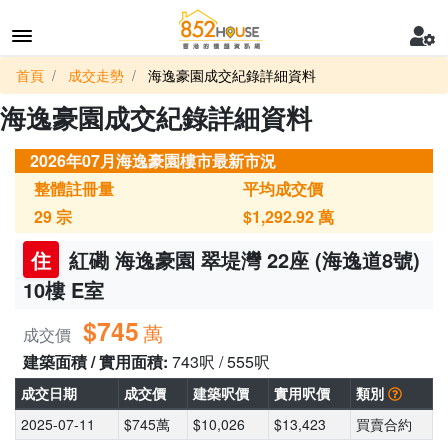
首頁
成交走勢
海逸豪園成交紀錄詳細資料
海逸豪園成交紀錄詳細資料
2026年07月海逸豪園樓市最新市況
整體註冊量
平均成交價
29
宗
$1,292.92
萬
住
紅磡 海逸豪園 翠堤灣 22座 (海逸道8號)
10樓 E室
$745
萬
成交價
建築面積 / 實用面積:
743呎 / 555呎
成交日期
成交價
建築呎價
實用呎價
類別
2025-07-11
$745萬
$10,026
$13,423
買賣合約