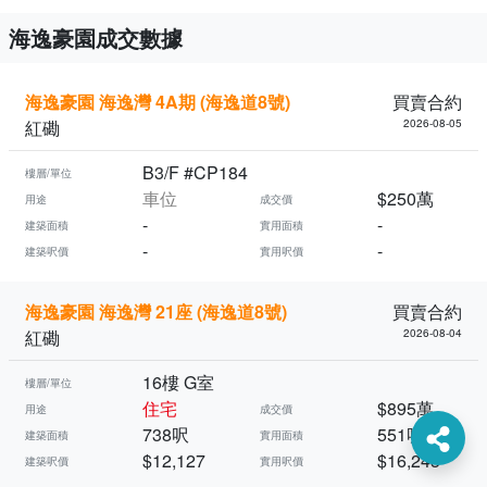
海逸豪園成交數據
海逸豪園 海逸灣 4A期 (海逸道8號)
買賣合約
紅磡
2026-08-05
B3/F #CP184
樓層/單位
車位
$250萬
用途
成交價
-
-
建築面積
實用面積
-
-
建築呎價
實用呎價
海逸豪園 海逸灣 21座 (海逸道8號)
買賣合約
紅磡
2026-08-04
16樓 G室
樓層/單位
住宅
$895萬
用途
成交價
738呎
551呎
建築面積
實用面積
$12,127
$16,243
建築呎價
實用呎價