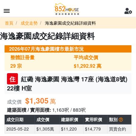
首頁
成交走勢
海逸豪園成交紀錄詳細資料
海逸豪園成交紀錄詳細資料
2026年07月海逸豪園樓市最新市況
整體註冊量
平均成交價
29
宗
$1,292.92
萬
住
紅磡 海逸豪園 海逸灣 17座 (海逸道8號)
22樓 H室
$1,305
萬
成交價
建築面積 / 實用面積:
1,163呎 / 883呎
成交日期
成交價
建築呎價
實用呎價
類別
2025-05-22
$1,305萬
$11,220
$14,779
買賣合約