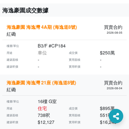
海逸豪園成交數據
海逸豪園 海逸灣 4A期 (海逸道8號)
買賣合約
紅磡
2026-08-05
B3/F #CP184
樓層/單位
車位
$250萬
用途
成交價
-
-
建築面積
實用面積
-
-
建築呎價
實用呎價
海逸豪園 海逸灣 21座 (海逸道8號)
買賣合約
紅磡
2026-08-04
16樓 G室
樓層/單位
住宅
$895萬
用途
成交價
738呎
551呎
建築面積
實用面積
$12,127
$16,243
建築呎價
實用呎價