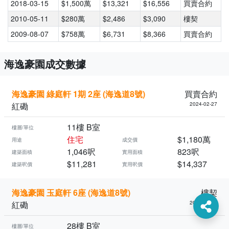
2018-03-15
$1,500萬
$13,321
$16,556
買賣合約
2010-05-11
$280萬
$2,486
$3,090
樓契
2009-08-07
$758萬
$6,731
$8,366
買賣合約
海逸豪園成交數據
海逸豪園 綠庭軒 1期 2座 (海逸道8號)
買賣合約
紅磡
2024-02-27
11樓 B室
樓層/單位
住宅
$1,180萬
用途
成交價
1,046呎
823呎
建築面積
實用面積
$11,281
$14,337
建築呎價
實用呎價
海逸豪園 玉庭軒 6座 (海逸道8號)
樓契
紅磡
2024-02-27
28樓 B室
樓層/單位