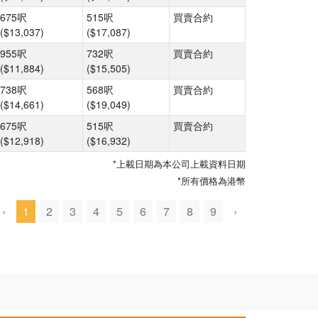
675呎
515呎
買賣合約
($13,037)
($17,087)
955呎
732呎
買賣合約
($11,884)
($15,505)
738呎
568呎
買賣合約
($14,661)
($19,049)
675呎
515呎
買賣合約
($12,918)
($16,932)
*上載日期為本公司上載資料日期
*所有價格為港幣
‹
1
2
3
4
5
6
7
8
9
›