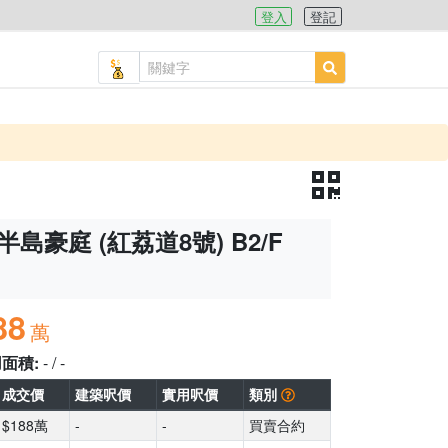
登入
登記
半島豪庭 (紅荔道8號) B2/F
88
萬
用面積:
- / -
成交價
建築呎價
實用呎價
類別
$188萬
-
-
買賣合約