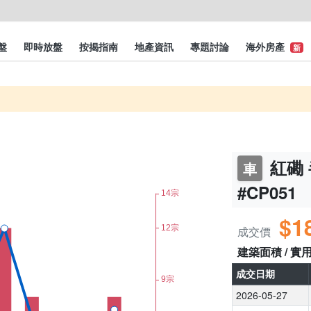
盤
即時放盤
按揭指南
地產資訊
專題討論
海外房產
新
紅磡 
車
#CP051
$1
成交價
建築面積 / 實
成交日期
2026-05-27