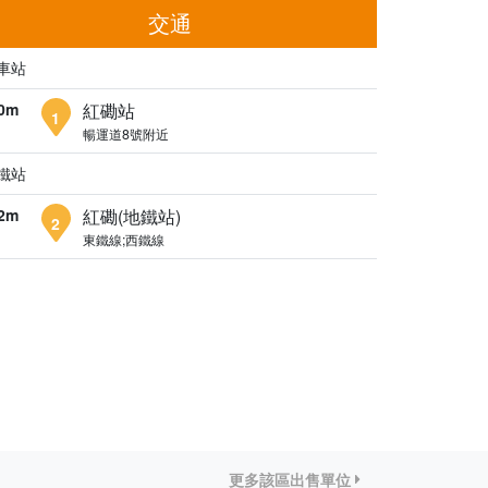
交通
車站
0m
紅磡站
1
暢運道8號附近
鐵站
2m
紅磡(地鐵站)
2
東鐵線;西鐵線
更多該區出售單位