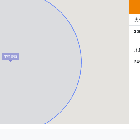
火
32
地
半島豪庭
34