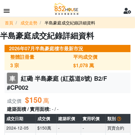
首頁
成交走勢
半島豪庭成交紀錄詳細資料
半島豪庭成交紀錄詳細資料
2026年07月半島豪庭樓市最新市況
整體註冊量
平均成交價
3
宗
$1,078
萬
車
紅磡 半島豪庭 (紅荔道8號) B2/F
#CP002
$150
萬
成交價
建築面積 / 實用面積:
- / -
成交日期
成交價
建築呎價
實用呎價
類別
2024-12-05
$150萬
-
-
買賣合約