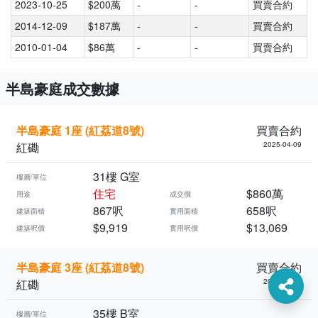
2023-10-25
$200萬
-
-
買賣合約
2014-12-09
$187萬
-
-
買賣合約
2010-01-04
$86萬
-
-
買賣合約
半島豪庭成交數據
半島豪庭 1座 (紅荔道8號)
買賣合約
紅磡
2025-04-09
31樓 G室
樓層/單位
住宅
$860萬
用途
成交價
867呎
658呎
建築面積
實用面積
$9,919
$13,069
建築呎價
實用呎價
半島豪庭 3座 (紅荔道8號)
買賣合約
紅磡
2025-04-07
35樓 B室
樓層/單位