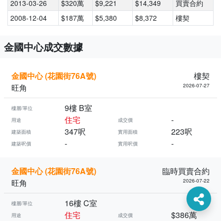
2013-03-26
$320萬
$9,221
$14,349
買賣合約
2008-12-04
$187萬
$5,380
$8,372
樓契
金國中心成交數據
金國中心 (花園街76A號)
樓契
旺角
2026-07-27
9樓 B室
樓層/單位
住宅
-
用途
成交價
347呎
223呎
建築面積
實用面積
-
-
建築呎價
實用呎價
金國中心 (花園街76A號)
臨時買賣合約
旺角
2026-07-22
16樓 C室
樓層/單位
住宅
$386萬
用途
成交價