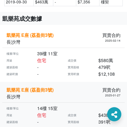
2019-09-30
$463萬
-
$7,356
樓契
凱樂苑成交數據
凱樂苑 E座 (荔盈街3號)
買賣合約
長沙灣
2025-02-14
39樓 11室
樓層/單位
住宅
$580萬
用途
成交價
-
479呎
建築面積
實用面積
-
$12,108
建築呎價
實用呎價
凱樂苑 E座 (荔盈街3號)
買賣合約
長沙灣
2025-01-27
14樓 15室
樓層/單位
住宅
$438萬
用途
成交價
-
391呎
建築面積
實用面積