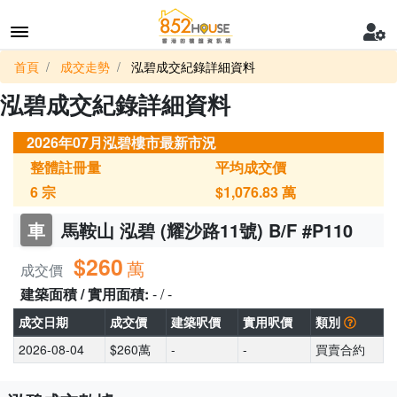
首頁
成交走勢
泓碧成交紀錄詳細資料
泓碧成交紀錄詳細資料
2026年07月泓碧樓市最新市況
整體註冊量
平均成交價
6
宗
$1,076.83
萬
車
馬鞍山 泓碧 (耀沙路11號) B/F #P110
$260
萬
成交價
建築面積 / 實用面積:
- / -
成交日期
成交價
建築呎價
實用呎價
類別
2026-08-04
$260萬
-
-
買賣合約