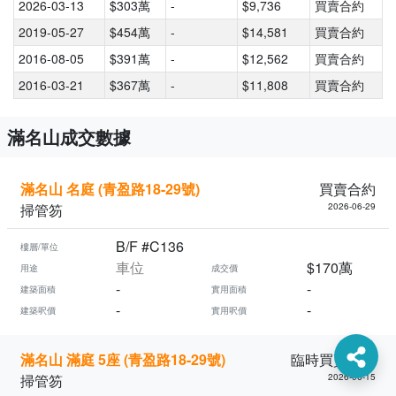
2026-03-13
$303萬
-
$9,736
買賣合約
2019-05-27
$454萬
-
$14,581
買賣合約
2016-08-05
$391萬
-
$12,562
買賣合約
2016-03-21
$367萬
-
$11,808
買賣合約
滿名山成交數據
滿名山 名庭 (青盈路18-29號)
買賣合約
掃管笏
2026-06-29
B/F #C136
樓層/單位
車位
$170萬
用途
成交價
-
-
建築面積
實用面積
-
-
建築呎價
實用呎價
滿名山 滿庭 5座 (青盈路18-29號)
臨時買賣合約
掃管笏
2026-06-15