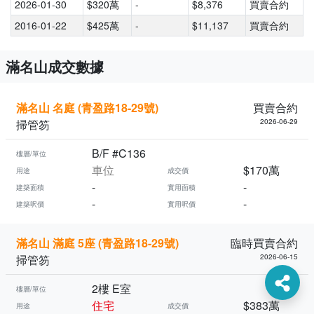
2026-01-30
$320萬
-
$8,376
買賣合約
2016-01-22
$425萬
-
$11,137
買賣合約
滿名山成交數據
滿名山 名庭 (青盈路18-29號)
買賣合約
掃管笏
2026-06-29
B/F #C136
樓層/單位
車位
$170萬
用途
成交價
-
-
建築面積
實用面積
-
-
建築呎價
實用呎價
滿名山 滿庭 5座 (青盈路18-29號)
臨時買賣合約
掃管笏
2026-06-15
2樓 E室
樓層/單位
住宅
$383萬
用途
成交價