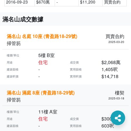
2016-09-23
$670萬
-
$11,200
買賣合約
滿名山成交數據
滿名山 名庭 10座 (青盈路18-29號)
買賣合約
掃管笏
2025-03-20
5樓 B室
樓層/單位
住宅
$2,068萬
用途
成交價
-
1,405呎
建築面積
實用面積
-
$14,718
建築呎價
實用呎價
滿名山 滿庭 8座 (青盈路18-29號)
樓契
掃管笏
2025-03-18
11樓 A室
樓層/單位
住宅
$300萬
用途
成交價
-
603呎
建築面積
實用面積