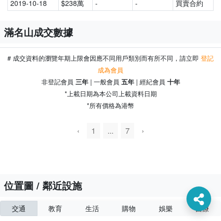
2019-10-18
$238萬
-
-
買賣合約
滿名山成交數據
# 成交資料的瀏覽年期上限會因應不同用戶類別而有所不同，請立即
登記
成為會員
非登記會員
| 一般會員
| 經紀會員
三年
五年
十年
*上載日期為本公司上載資料日期
*所有價格為港幣
500m
‹
1
...
7
›
位置圖 / 鄰近設施
交通
教育
生活
購物
娛樂
醫療
滿名山