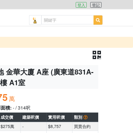
登入
登記
 金華大廈 A座 (廣東道831A-
2樓 A1室
75
萬
用面積:
- / 314呎
成交價
建築呎價
實用呎價
類別
$275萬
-
$8,757
買賣合約