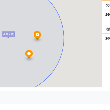
火
26
地
金華大廈
2
26
1