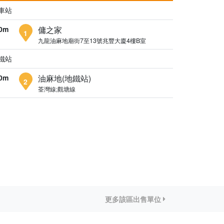
車站
0m
傭之家
1
九龍油麻地廟街7至13號兆豐大廈4樓B室
鐵站
0m
油麻地(地鐵站)
2
荃灣線;觀塘線
更多該區出售單位