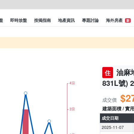
盤
即時放盤
按揭指南
地產資訊
專題討論
海外房產
新
油麻地
住
831L號) 
$2
成交價
建築面積 / 實
成交日期
2025-11-07