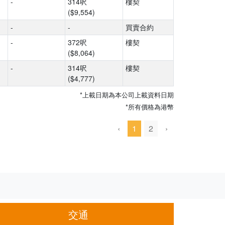
-
314呎
樓契
($9,554)
-
-
買賣合約
-
372呎
樓契
($8,064)
-
314呎
樓契
($4,777)
*上載日期為本公司上載資料日期
*所有價格為港幣
‹
1
2
›
交通