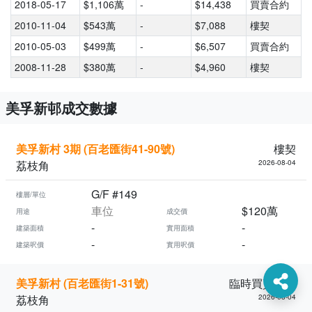
2018-05-17
$1,106萬
-
$14,438
買賣合約
2010-11-04
$543萬
-
$7,088
樓契
2010-05-03
$499萬
-
$6,507
買賣合約
2008-11-28
$380萬
-
$4,960
樓契
美孚新邨成交數據
美孚新村 3期 (百老匯街41-90號)
樓契
荔枝角
2026-08-04
G/F #149
樓層/單位
車位
$120萬
用途
成交價
-
-
建築面積
實用面積
-
-
建築呎價
實用呎價
美孚新村 (百老匯街1-31號)
臨時買賣合約
荔枝角
2026-08-04