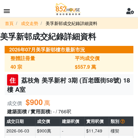
首頁
成交走勢
美孚新邨成交紀錄詳細資料
美孚新邨成交紀錄詳細資料
2026年07月美孚新邨樓市最新市況
整體註冊量
平均成交價
40
宗
$557.9
萬
住
荔枝角 美孚新村 3期 (百老匯街58號) 18
樓 A室
$900
萬
成交價
建築面積 / 實用面積:
- / 766呎
成交日期
成交價
建築呎價
實用呎價
類別
2026-06-03
$900萬
-
$11,749
樓契