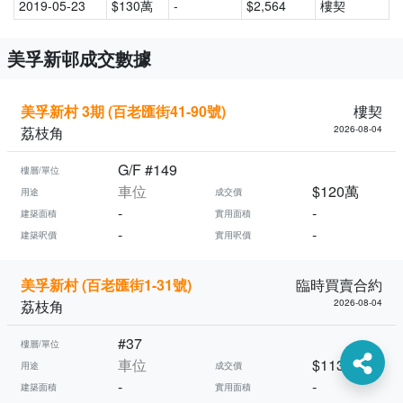
2019-05-23
$130萬
-
$2,564
樓契
美孚新邨成交數據
美孚新村 3期 (百老匯街41-90號)
樓契
荔枝角
2026-08-04
G/F #149
樓層/單位
車位
$120萬
用途
成交價
-
-
建築面積
實用面積
-
-
建築呎價
實用呎價
美孚新村 (百老匯街1-31號)
臨時買賣合約
荔枝角
2026-08-04
#37
樓層/單位
車位
$113萬
用途
成交價
-
-
建築面積
實用面積