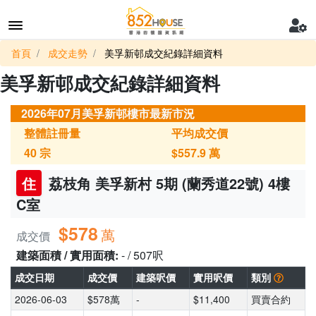
首頁
成交走勢
美孚新邨成交紀錄詳細資料
美孚新邨成交紀錄詳細資料
2026年07月美孚新邨樓市最新市況
整體註冊量
平均成交價
40
宗
$557.9
萬
住
荔枝角 美孚新村 5期 (蘭秀道22號) 4樓
C室
$578
萬
成交價
建築面積 / 實用面積:
- / 507呎
成交日期
成交價
建築呎價
實用呎價
類別
2026-06-03
$578萬
-
$11,400
買賣合約