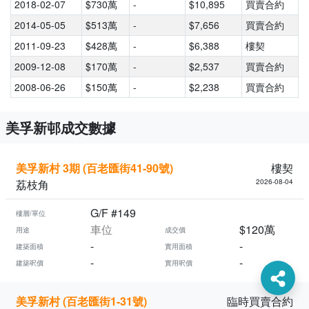
2018-02-07
$730萬
-
$10,895
買賣合約
2014-05-05
$513萬
-
$7,656
買賣合約
2011-09-23
$428萬
-
$6,388
樓契
2009-12-08
$170萬
-
$2,537
買賣合約
2008-06-26
$150萬
-
$2,238
買賣合約
美孚新邨成交數據
美孚新村 3期 (百老匯街41-90號)
樓契
荔枝角
2026-08-04
G/F #149
樓層/單位
車位
$120萬
用途
成交價
-
-
建築面積
實用面積
-
-
建築呎價
實用呎價
美孚新村 (百老匯街1-31號)
臨時買賣合約