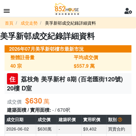
首頁
成交走勢
美孚新邨成交紀錄詳細資料
美孚新邨成交紀錄詳細資料
2026年07月美孚新邨樓市最新市況
整體註冊量
平均成交價
40
宗
$557.9
萬
住
荔枝角 美孚新村 8期 (百老匯街120號)
20樓 D室
$630
萬
成交價
建築面積 / 實用面積:
- / 670呎
成交日期
成交價
建築呎價
實用呎價
類別
2026-06-02
$630萬
-
$9,402
買賣合約