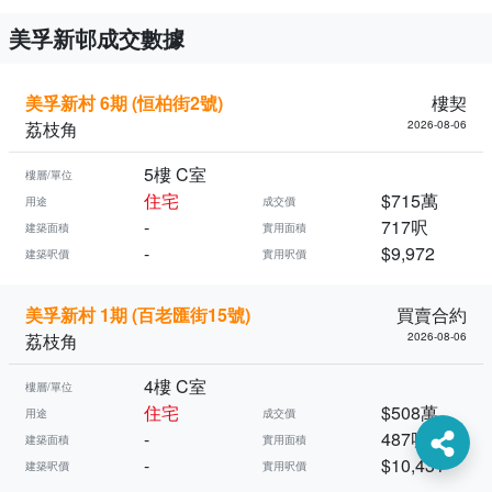
美孚新邨成交數據
美孚新村 6期 (恒柏街2號)
樓契
荔枝角
2026-08-06
5樓 C室
樓層/單位
住宅
$715萬
用途
成交價
-
717呎
建築面積
實用面積
-
$9,972
建築呎價
實用呎價
美孚新村 1期 (百老匯街15號)
買賣合約
荔枝角
2026-08-06
4樓 C室
樓層/單位
住宅
$508萬
用途
成交價
-
487呎
建築面積
實用面積
-
$10,431
建築呎價
實用呎價