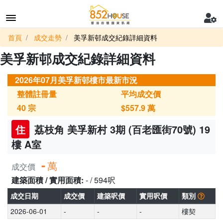
首頁
成交走勢
美孚新邨成交紀錄詳細資料
美孚新邨成交紀錄詳細資料
2026年07月美孚新邨樓市最新市況
整體註冊量
平均成交價
40
宗
$557.9
萬
住
荔枝角 美孚新村 3期 (百老匯街70號) 19
樓 A室
-
萬
成交價
建築面積 / 實用面積:
- / 594呎
成交日期
成交價
建築呎價
實用呎價
類別
2026-06-01
-
-
-
樓契