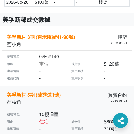
2026-05-26
$100萬
-
-
樓契
美孚新邨成交數據
美孚新村 3期 (百老匯街41-90號)
樓契
荔枝角
2026-08-04
G/F #149
樓層/單位
車位
$120萬
用途
成交價
-
-
建築面積
實用面積
-
-
建築呎價
實用呎價
美孚新村 5期 (蘭秀道1號)
買賣合約
荔枝角
2026-08-03
10樓 B室
樓層/單位
住宅
$850萬
用途
成交價
-
710呎
建築面積
實用面積