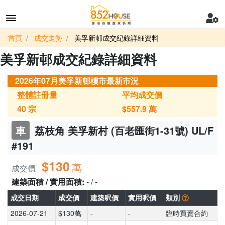
首頁
成交走勢
美孚新邨成交紀錄詳細資料
美孚新邨成交紀錄詳細資料
2026年07月美孚新邨樓市最新市況
整體註冊量
平均成交價
40
宗
$557.9
萬
車
荔枝角 美孚新村 (百老匯街1-31號) UL/F
#191
$130
萬
成交價
建築面積 / 實用面積:
- / -
成交日期
成交價
建築呎價
實用呎價
類別
2026-07-21
$130萬
-
-
臨時買賣合約