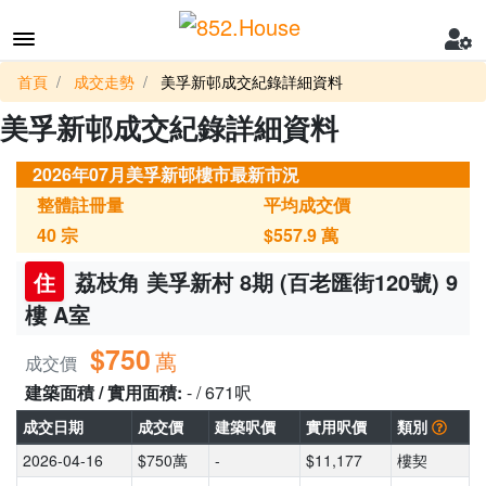
首頁
成交走勢
美孚新邨成交紀錄詳細資料
美孚新邨成交紀錄詳細資料
2026年07月美孚新邨樓市最新市況
整體註冊量
平均成交價
40
宗
$557.9
萬
住
荔枝角 美孚新村 8期 (百老匯街120號) 9
樓 A室
$750
萬
成交價
建築面積 / 實用面積:
- / 671呎
成交日期
成交價
建築呎價
實用呎價
類別
2026-04-16
$750萬
-
$11,177
樓契