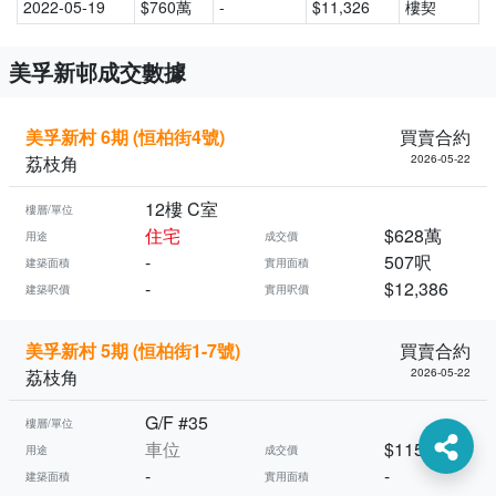
2022-05-19
$760萬
-
$11,326
樓契
美孚新邨成交數據
美孚新村 6期 (恒柏街4號)
買賣合約
荔枝角
2026-05-22
12樓 C室
樓層/單位
住宅
$628萬
用途
成交價
-
507呎
建築面積
實用面積
-
$12,386
建築呎價
實用呎價
美孚新村 5期 (恒柏街1-7號)
買賣合約
荔枝角
2026-05-22
G/F #35
樓層/單位
車位
$115萬
用途
成交價
-
-
建築面積
實用面積