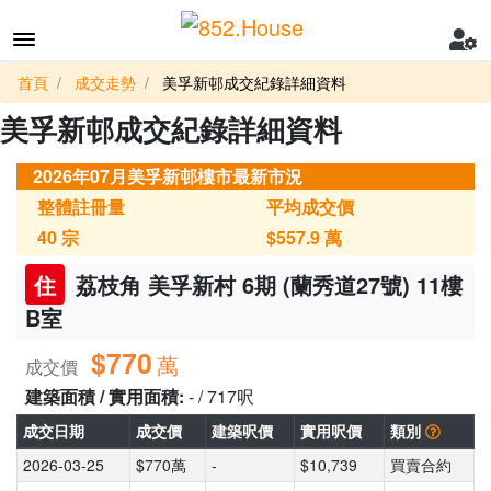
首頁
成交走勢
美孚新邨成交紀錄詳細資料
美孚新邨成交紀錄詳細資料
2026年07月美孚新邨樓市最新市況
整體註冊量
平均成交價
40
宗
$557.9
萬
住
荔枝角 美孚新村 6期 (蘭秀道27號) 11樓
B室
$770
萬
成交價
建築面積 / 實用面積:
- / 717呎
成交日期
成交價
建築呎價
實用呎價
類別
2026-03-25
$770萬
-
$10,739
買賣合約