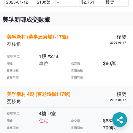
2023-01-12
$198萬
-
$2,761
樓契
美孚新邨成交數據
美孚新村 (萬事達廣場1-17號)
樓契
荔枝角
2026-06-17
1樓 #278
樓層/單位
車位
$80萬
用途
成交價
-
-
建築面積
實用面積
-
-
建築呎價
實用呎價
美孚新村 4期 (百老匯街117號)
樓契
荔枝角
2026-06-17
4樓 D室
樓層/單位
住宅
$682萬
用途
成交價
-
709呎
建築面積
實用面積