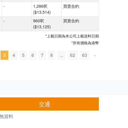
-
1,286呎
買賣合約
($13,514)
-
960呎
買賣合約
($13,125)
*上載日期為本公司上載資料日期
*所有價格為港幣
3
4
5
6
7
8
...
62
63
›
交通
無資料