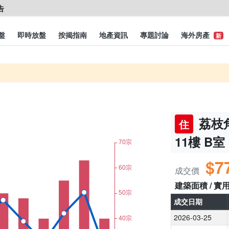
盤
即時放盤
按揭指南
地產資訊
專題討論
海外房產
新
荔枝角
住
11樓 B室
$7
成交價
建築面積 / 實
成交日期
2026-03-25