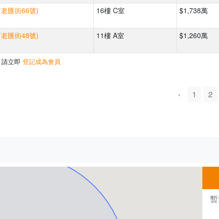
百老匯街66號)
16樓 C室
$1,738萬
百老匯街48號)
11樓 A室
$1,260萬
，請立即
登記成為會員
‹
1
2
500m
暫