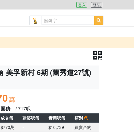
登入
登記
 美孚新村 6期 (蘭秀道27號)
70
萬
用面積:
- / 717呎
成交價
建築呎價
實用呎價
類別
$770萬
-
$10,739
買賣合約