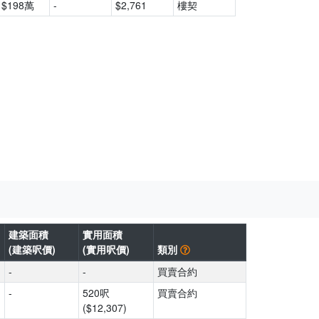
$198萬
-
$2,761
樓契
建築面積
實用面積
(建築呎價)
(實用呎價)
類別
-
-
買賣合約
-
520呎
買賣合約
($12,307)