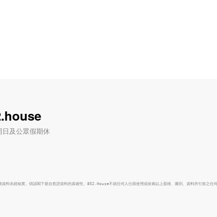
.house
六) / 周日及公眾假期休
面積資料未經核實。煩請閣下親自查證資料的真確性。852.House不就任何人仕因使用或依賴以上面積、圖則、資料所引致之任