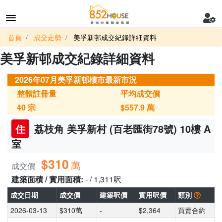
首頁
成交走勢
美孚新邨成交紀錄詳細資料
美孚新邨成交紀錄詳細資料
2026年07月美孚新邨樓市最新市況
整體註冊量
平均成交價
40
宗
$557.9
萬
住
荔枝角 美孚新村 (百老匯街78號) 10樓 A
室
$310
萬
成交價
建築面積 / 實用面積:
- / 1,311呎
成交日期
成交價
建築呎價
實用呎價
類別
2026-03-13
$310萬
-
$2,364
買賣合約