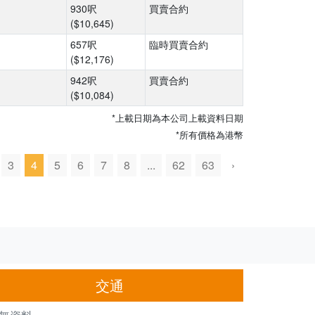
930呎
買賣合約
($10,645)
657呎
臨時買賣合約
($12,176)
942呎
買賣合約
($10,084)
*上載日期為本公司上載資料日期
*所有價格為港幣
3
4
5
6
7
8
...
62
63
›
交通