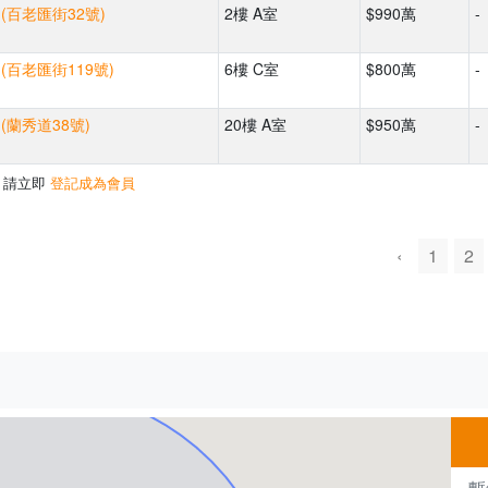
 (百老匯街32號)
2樓 A室
$990萬
-
(百老匯街119號)
6樓 C室
$800萬
-
(蘭秀道38號)
20樓 A室
$950萬
-
，請立即
登記成為會員
‹
1
2
500m