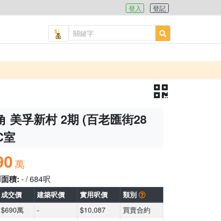
登入
登記
 美孚新村 2期 (百老匯街28
 C室
90
萬
用面積:
- / 684呎
成交價
建築呎價
實用呎價
類別
$690萬
-
$10,087
買賣合約