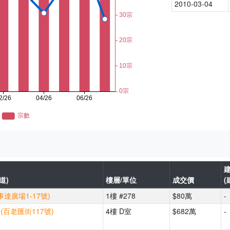
2010-03-04
道)
樓層/單位
成交價
(
事達廣場1-17號)
1樓 #278
$80萬
-
(百老匯街117號)
4樓 D室
$682萬
-