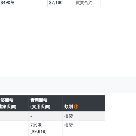
$490萬
-
$7,160
買賣合約
建築面積
實用面積
建築呎價)
(實用呎價)
類別
-
樓契
709呎
樓契
($9,619)