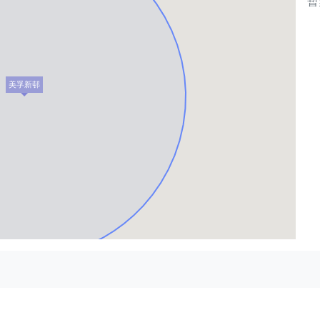
暫
美孚新邨