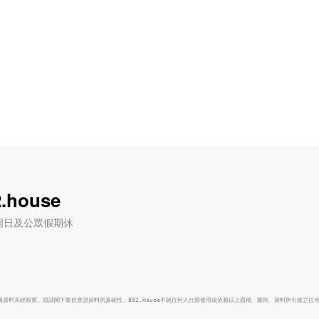
.house
六) / 周日及公眾假期休
面積資料未經核實。煩請閣下親自查證資料的真確性。852.House不就任何人仕因使用或依賴以上面積、圖則、資料所引致之任