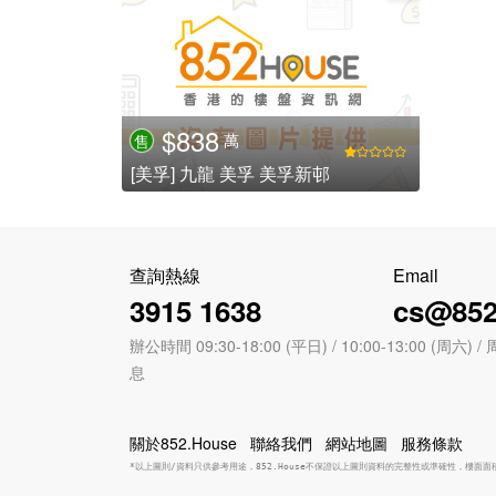
$838
萬
售
[美孚] 九龍 美孚 美孚新邨
查詢熱線
Email
3915 1638
cs@852
辦公時間 09:30-18:00 (平日) / 10:00-13:00 (周
息
關於852.House
聯絡我們
網站地圖
服務條款
*以上圖則/資料只供參考用途，852.House不保證以上圖則資料的完整性或準確性，樓面