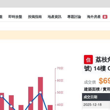
盤
即時放盤
按揭指南
地產資訊
專題討論
海外房產
新
荔枝角
住
號) 14樓
$6
成交價
建築面積 / 實
成交日期
2025-12-18