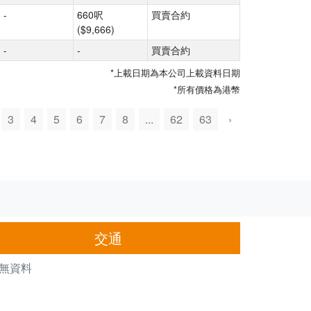
-
660呎
買賣合約
($9,666)
-
-
買賣合約
*上載日期為本公司上載資料日期
*所有價格為港幣
3
4
5
6
7
8
...
62
63
›
交通
無資料