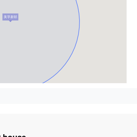
美孚新邨
.house