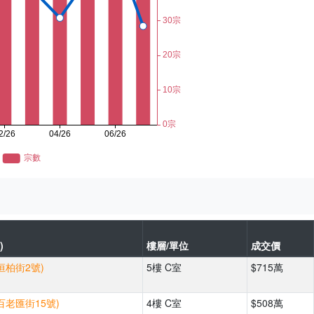
)
樓層/單位
成交價
恒柏街2號)
5樓 C室
$715萬
百老匯街15號)
4樓 C室
$508萬