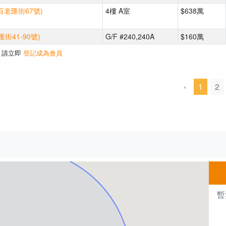
百老匯街67號)
4樓 A室
$638萬
街41-90號)
G/F #240,240A
$160萬
，請立即
登記成為會員
‹
1
2
500m
暫