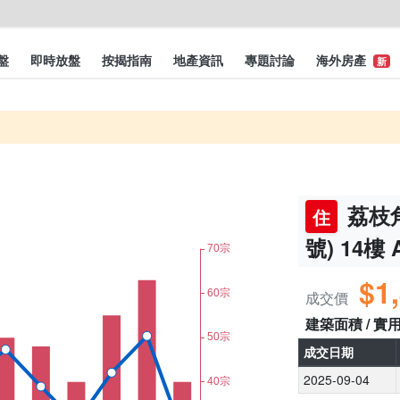
盤
即時放盤
按揭指南
地產資訊
專題討論
海外房產
新
荔枝角
住
號) 14樓
$1
成交價
建築面積 / 實
成交日期
2025-09-04