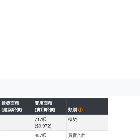
建築面積
實用面積
(建築呎價)
(實用呎價)
類別
-
717呎
樓契
($9,972)
-
487呎
買賣合約