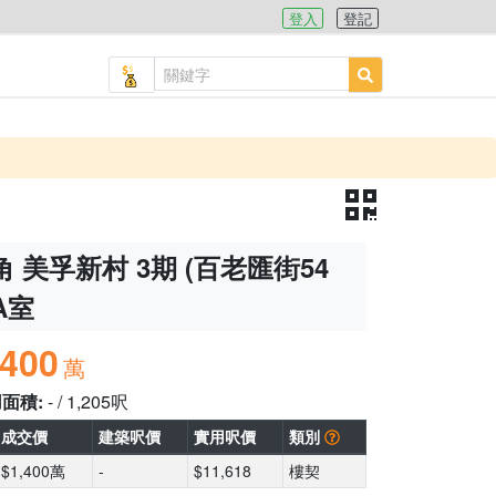
登入
登記
 美孚新村 3期 (百老匯街54
 A室
,400
萬
用面積:
- / 1,205呎
成交價
建築呎價
實用呎價
類別
$1,400萬
-
$11,618
樓契