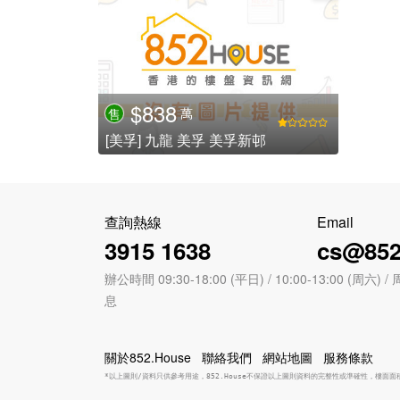
$838
萬
售
[美孚] 九龍 美孚 美孚新邨
查詢熱線
Email
3915 1638
cs@852
辦公時間 09:30-18:00 (平日) / 10:00-13:00 (周
息
關於852.House
聯絡我們
網站地圖
服務條款
*以上圖則/資料只供參考用途，852.House不保證以上圖則資料的完整性或準確性，樓面