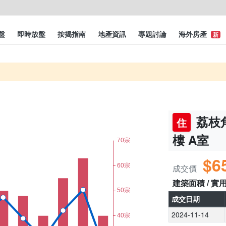
盤
即時放盤
按揭指南
地產資訊
專題討論
海外房產
新
荔枝角
住
樓 A室
$6
成交價
建築面積 / 實
成交日期
2024-11-14