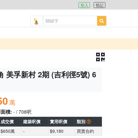
登入
登記
 美孚新村 2期 (吉利徑5號) 6
50
萬
用面積:
- / 708呎
成交價
建築呎價
實用呎價
類別
$650萬
-
$9,180
買賣合約