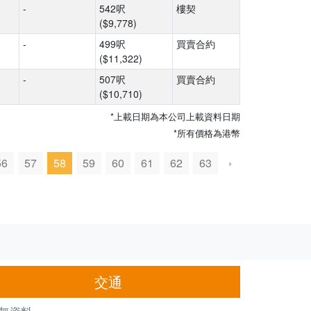
-
542呎
樓契
($9,778)
-
499呎
買賣合約
($11,322)
-
507呎
買賣合約
($10,710)
*上載日期為本公司上載資料日期
*所有價格為港幣
56
57
58
59
60
61
62
63
›
交通