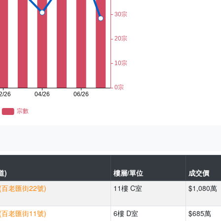
道)
樓層/單位
成交價
(百老匯街22號)
11樓 C室
$1,080萬
(百老匯街11號)
6樓 D室
$685萬