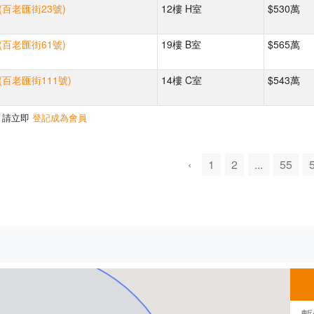
(百老匯街23號)
12樓 H室
$530萬
(百老匯街61號)
19樓 B室
$565萬
(百老匯街111號)
14樓 C室
$543萬
，請立即
登記成為會員
‹
1
2
...
55
500m