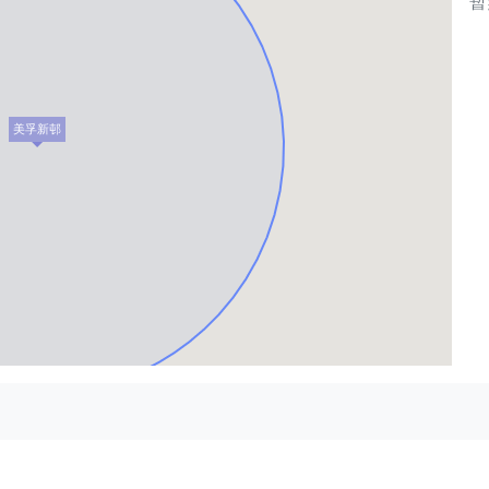
暫
美孚新邨