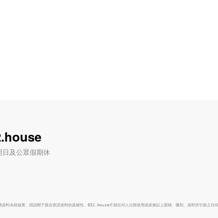
.house
六) / 周日及公眾假期休
面積資料未經核實。煩請閣下親自查證資料的真確性。852.House不就任何人仕因使用或依賴以上面積、圖則、資料所引致之任