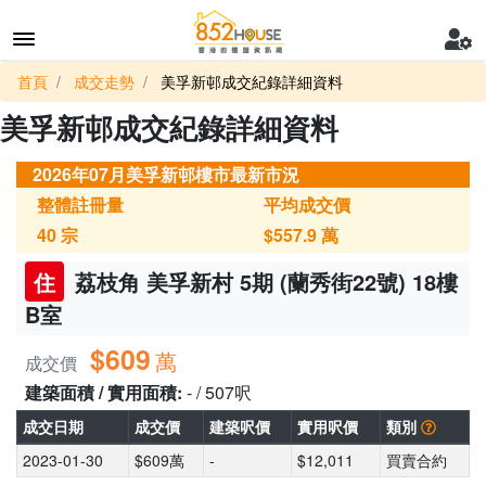
首頁
成交走勢
美孚新邨成交紀錄詳細資料
美孚新邨成交紀錄詳細資料
2026年07月美孚新邨樓市最新市況
整體註冊量
平均成交價
40
宗
$557.9
萬
住
荔枝角 美孚新村 5期 (蘭秀街22號) 18樓
B室
$609
萬
成交價
建築面積 / 實用面積:
- / 507呎
成交日期
成交價
建築呎價
實用呎價
類別
2023-01-30
$609萬
-
$12,011
買賣合約