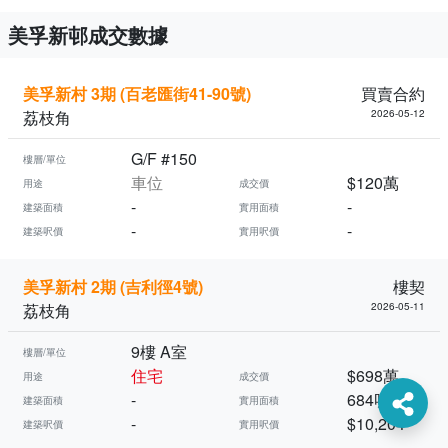
美孚新邨成交數據
美孚新村 3期 (百老匯街41-90號)
買賣合約
荔枝角
2026-05-12
G/F #150
樓層/單位
車位
$120萬
用途
成交價
-
-
建築面積
實用面積
-
-
建築呎價
實用呎價
美孚新村 2期 (吉利徑4號)
樓契
荔枝角
2026-05-11
9樓 A室
樓層/單位
住宅
$698萬
用途
成交價
-
684呎
建築面積
實用面積
-
$10,204
建築呎價
實用呎價