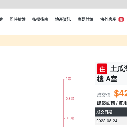
盤
即時放盤
按揭指南
地產資訊
專題討論
海外房產
新
土瓜灣
住
樓 A室
$4
成交價
建築面積 / 實
成交日期
2022-08-24