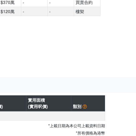
$370萬
-
-
買賣合約
$120萬
-
-
樓契
實用面積
)
(實用呎價)
類別
*上載日期為本公司上載資料日期
*所有價格為港幣