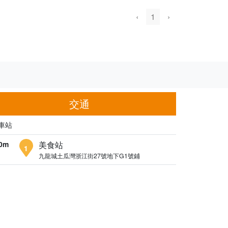
‹
1
›
交通
車站
0m
美食站
1
九龍城土瓜灣浙江街27號地下G1號鋪