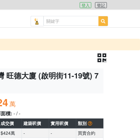
登入
登記
 旺德大廈 (啟明街11-19號) 7
24
萬
用面積:
- / -
成交價
建築呎價
實用呎價
類別
$424萬
-
-
買賣合約