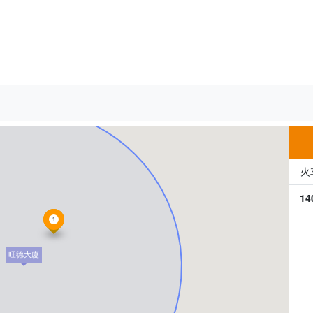
500m
火
14
1
旺德大廈