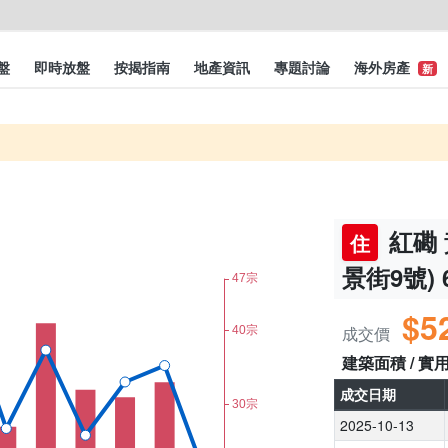
盤
即時放盤
按揭指南
地產資訊
專題討論
海外房產
新
紅磡 
住
景街9號) 
$5
成交價
建築面積 / 實
成交日期
2025-10-13