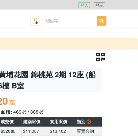
登入
登記
黃埔花園 錦桃苑 2期 12座 (船
6樓 B室
20
萬
用面積:
469呎 / 388呎
成交價
建築呎價
實用呎價
類別
$520萬
$11,087
$13,402
買賣合約