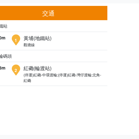
交通
鐵站
0m
黃埔(地鐵站)
1
觀塘線
輪碼頭
8m
紅磡(輪渡站)
2
(停運)紅磡-中環渡輪;(停運)紅磡-灣仔渡輪;北角-
紅磡