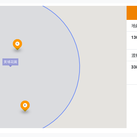
地
13
1
渡
黃埔花園
33
2