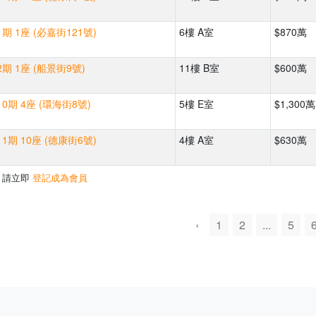
期 1座 (必嘉街121號)
6樓 A室
$870萬
期 1座 (船景街9號)
11樓 B室
$600萬
0期 4座 (環海街8號)
5樓 E室
$1,300萬
1期 10座 (德康街6號)
4樓 A室
$630萬
，請立即
登記成為會員
‹
1
2
...
5
500m