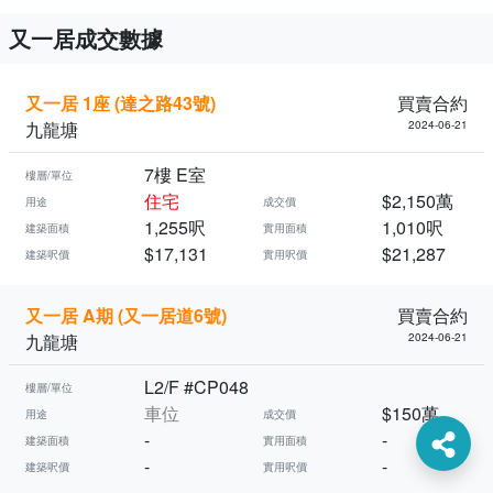
又一居成交數據
又一居 1座 (達之路43號)
買賣合約
九龍塘
2024-06-21
7樓 E室
樓層/單位
住宅
$2,150萬
用途
成交價
1,255呎
1,010呎
建築面積
實用面積
$17,131
$21,287
建築呎價
實用呎價
又一居 A期 (又一居道6號)
買賣合約
九龍塘
2024-06-21
L2/F #CP048
樓層/單位
車位
$150萬
用途
成交價
-
-
建築面積
實用面積
-
-
建築呎價
實用呎價