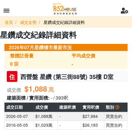
首頁
成交走勢
星鑽成交紀錄詳細資料
星鑽成交紀錄詳細資料
2026年07月星鑽樓市最新市況
整體註冊量
平均成交價
0
宗
-
住
西營盤 星鑽 (第三街88號) 35樓 D室
$1,088
萬
成交價
建築面積 / 實用面積:
- / 393呎
成交日期
成交價
建築呎價
實用呎價
類別
2026-05-07
$1,088萬
-
$27,684
買賣合約
2016-05-05
$1,029萬
-
$26,183
買賣合約