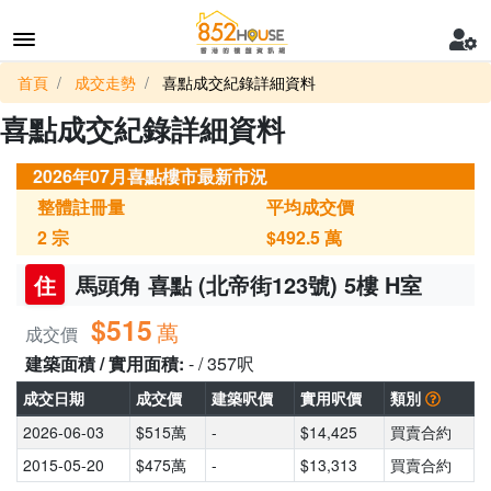
首頁
成交走勢
喜點成交紀錄詳細資料
喜點成交紀錄詳細資料
2026年07月喜點樓市最新市況
整體註冊量
平均成交價
2
宗
$492.5
萬
住
馬頭角 喜點 (北帝街123號) 5樓 H室
$515
萬
成交價
建築面積 / 實用面積:
- / 357呎
成交日期
成交價
建築呎價
實用呎價
類別
2026-06-03
$515萬
-
$14,425
買賣合約
2015-05-20
$475萬
-
$13,313
買賣合約