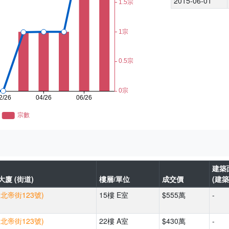
2015-06-01
建築
大廈 (街道)
樓層/單位
成交價
(建築
(北帝街123號)
15樓 E室
$555萬
-
(北帝街123號)
22樓 A室
$430萬
-