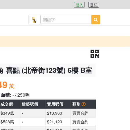
登入
登記
 喜點 (北帝街123號) 6樓 B室
49
萬
用面積:
- / 250呎
成交價
建築呎價
實用呎價
類別
$349萬
-
$13,960
買賣合約
$528萬
-
$21,120
買賣合約