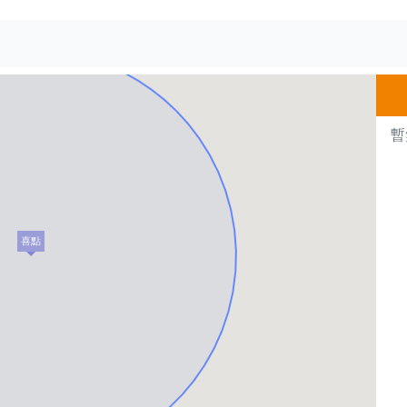
500m
暫
喜點