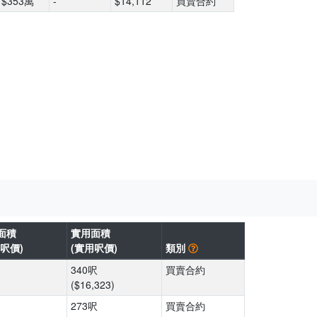
$353萬
-
$14,112
買賣合約
面積
實用面積
呎價)
(實用呎價)
類別
340呎
買賣合約
($16,323)
273呎
買賣合約