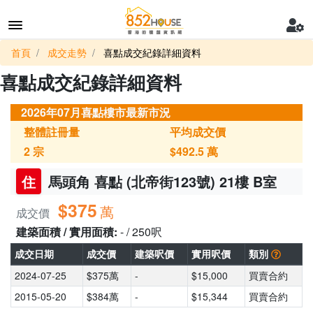
首頁
成交走勢
喜點成交紀錄詳細資料
喜點成交紀錄詳細資料
2026年07月喜點樓市最新市況
整體註冊量
平均成交價
2
宗
$492.5
萬
住
馬頭角 喜點 (北帝街123號) 21樓 B室
$375
萬
成交價
建築面積 / 實用面積:
- / 250呎
成交日期
成交價
建築呎價
實用呎價
類別
2024-07-25
$375萬
-
$15,000
買賣合約
2015-05-20
$384萬
-
$15,344
買賣合約