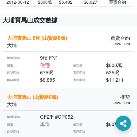
2012-06-12
$390萬
$5,492
$6,927
買賣合約
大埔寶馬山成交數據
大埔寶馬山 8座 (山賢路8號)
買賣合約
大埔
2026-07-29
9樓 F室
樓層/單位
住宅
$600萬
用途
成交價
675呎
535呎
建築面積
實用面積
$8,885
$11,211
建築呎價
實用呎價
大埔寶馬山 (山賢路8號)
樓契
大埔
2026-07-28
CF2/F #CP052
樓層/單位
車位
$60萬
用途
成交價
-
-
建築面積
實用面積