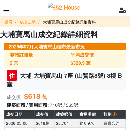
首頁
成交走勢
大埔寶馬山成交紀錄詳細資料
大埔寶馬山成交紀錄詳細資料
2026年07月大埔寶馬山樓市最新市況
整體註冊量
平均成交價
2
宗
$329.9
萬
住
大埔 大埔寶馬山 7座 (山賢路8號) 8樓 B
室
$618
萬
成交價
建築面積 / 實用面積:
710呎 / 563呎
成交日期
成交價
建築呎價
實用呎價
類別
2026-05-08
$618萬
$8,704
$10,976
買賣合約