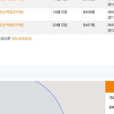
($1
長沙灣道270號)
10樓 D室
$408萬
36
($1
長沙灣道270號)
23樓 D室
$467萬
36
($1
，請立即
登記成為會員
500m
地
22