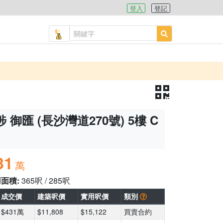
登入
登記
 御匯 (長沙灣道270號) 5樓 C
31
萬
用面積:
365呎 / 285呎
成交價
建築呎價
實用呎價
類別
$431萬
$11,808
$15,122
買賣合約