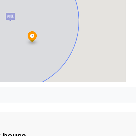
御匯
1
.house