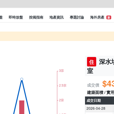
盤
即時放盤
按揭指南
地產資訊
專題討論
海外房產
新
深水埗
住
室
$4
成交價
建築面積 / 實
成交日期
2026-04-28