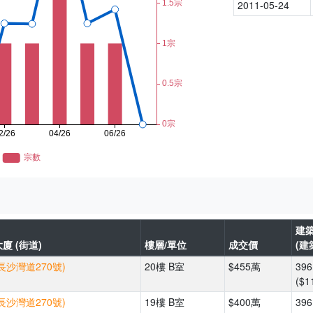
2011-05-24
建
廈 (街道)
樓層/單位
成交價
(建
長沙灣道270號)
20樓 B室
$455萬
39
($1
長沙灣道270號)
19樓 B室
$400萬
39