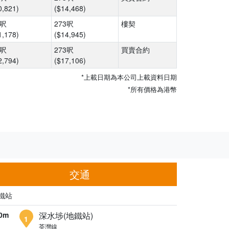
0,821)
($14,468)
5呎
273呎
樓契
1,178)
($14,945)
5呎
273呎
買賣合約
2,794)
($17,106)
*上載日期為本公司上載資料日期
*所有價格為港幣
交通
鐵站
0m
深水埗(地鐵站)
1
荃灣線