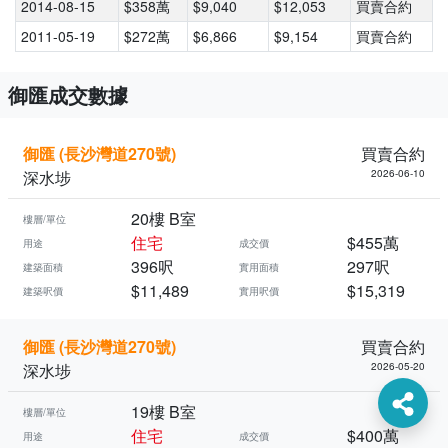
2014-08-15
$358萬
$9,040
$12,053
買賣合約
2011-05-19
$272萬
$6,866
$9,154
買賣合約
御匯成交數據
御匯 (長沙灣道270號)
買賣合約
深水埗
2026-06-10
20樓 B室
樓層/單位
住宅
$455萬
用途
成交價
396呎
297呎
建築面積
實用面積
$11,489
$15,319
建築呎價
實用呎價
御匯 (長沙灣道270號)
買賣合約
深水埗
2026-05-20
19樓 B室
樓層/單位
住宅
$400萬
用途
成交價