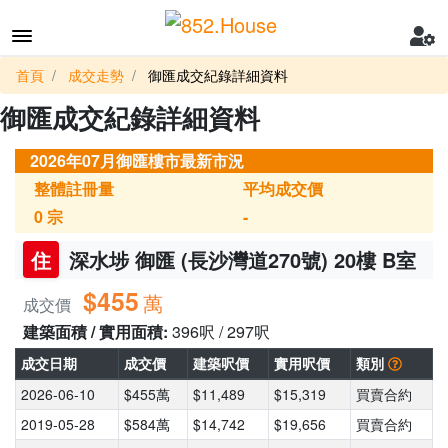
首頁
成交走勢
御匯成交紀錄詳細資料
御匯成交紀錄詳細資料
2026年07月御匯樓市最新市況
整體註冊量
平均成交價
0
宗
-
住
深水埗 御匯 (長沙灣道270號) 20樓 B室
$455
萬
成交價
建築面積 / 實用面積:
396呎 / 297呎
成交日期
成交價
建築呎價
實用呎價
類別
2026-06-10
$455萬
$11,489
$15,319
買賣合約
2019-05-28
$584萬
$14,742
$19,656
買賣合約