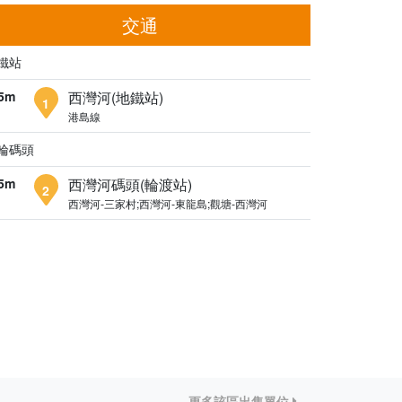
交通
鐵站
5m
西灣河(地鐵站)
1
港島線
輪碼頭
5m
西灣河碼頭(輪渡站)
2
西灣河-三家村;西灣河-東龍島;觀塘-西灣河
更多該區出售單位