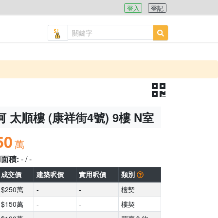
登入
登記
 太順樓 (康祥街4號) 9樓 N室
50
萬
用面積:
- / -
成交價
建築呎價
實用呎價
類別
$250萬
-
-
樓契
$150萬
-
-
樓契