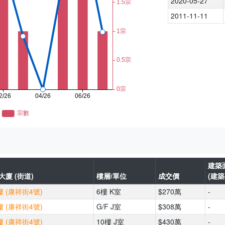
2020-05-27
2011-11-11
建築
大廈 (街道)
樓層/單位
成交價
(建築
 (康祥街4號)
6樓 K室
$270萬
-
 (康祥街4號)
G/F J室
$308萬
-
 (康祥街4號)
10樓 J室
$430萬
-