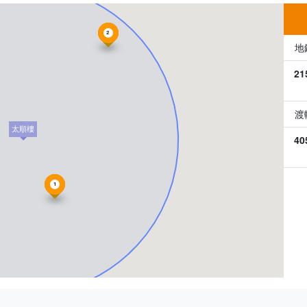
2
地
21
渡
太順樓
40
1