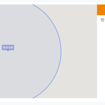
暫
寶湖花園