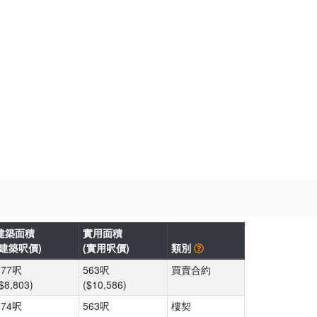
建築面積
實用面積
(建築呎價)
(實用呎價)
類別
677呎
563呎
買賣合約
$8,803)
($10,586)
674呎
563呎
樓契