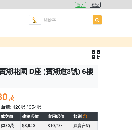
登入
登記
寶湖花園 D座 (寶湖道3號) 6樓
80
萬
用面積:
426呎 / 354呎
成交價
建築呎價
實用呎價
類別
$380萬
$8,920
$10,734
買賣合約