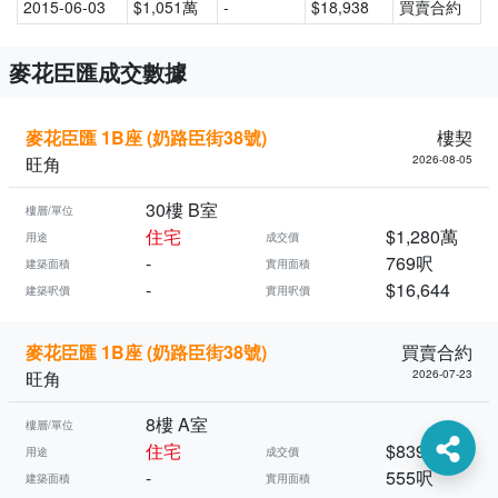
2015-06-03
$1,051萬
-
$18,938
買賣合約
麥花臣匯成交數據
麥花臣匯 1B座 (奶路臣街38號)
樓契
旺角
2026-08-05
30樓 B室
樓層/單位
住宅
$1,280萬
用途
成交價
-
769呎
建築面積
實用面積
-
$16,644
建築呎價
實用呎價
麥花臣匯 1B座 (奶路臣街38號)
買賣合約
旺角
2026-07-23
8樓 A室
樓層/單位
住宅
$839萬
用途
成交價
-
555呎
建築面積
實用面積