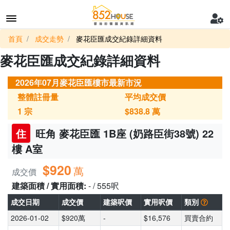
首頁
成交走勢
麥花臣匯成交紀錄詳細資料
麥花臣匯成交紀錄詳細資料
2026年07月麥花臣匯樓市最新市況
整體註冊量
平均成交價
1
宗
$838.8
萬
住
旺角 麥花臣匯 1B座 (奶路臣街38號) 22
樓 A室
$920
萬
成交價
建築面積 / 實用面積:
- / 555呎
成交日期
成交價
建築呎價
實用呎價
類別
2026-01-02
$920萬
-
$16,576
買賣合約