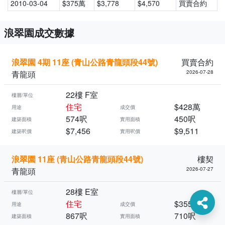
2010-03-04
$375萬
$3,778
$4,570
買賣合約
浪翠園成交數據
浪翠園 4期 11座 (青山公路青龍頭段44號)
買賣合約
青龍頭
2026-07-28
22樓 F室
樓層/單位
住宅
$428萬
用途
成交價
574呎
450呎
建築面積
實用面積
$7,456
$9,511
建築呎價
實用呎價
浪翠園 11座 (青山公路青龍頭段44號)
樓契
青龍頭
2026-07-27
28樓 E室
樓層/單位
住宅
$355萬
用途
成交價
867呎
710呎
建築面積
實用面積