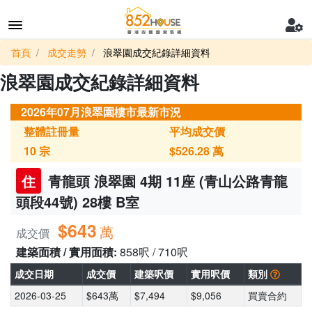
首頁
成交走勢
浪翠園成交紀錄詳細資料
浪翠園成交紀錄詳細資料
2026年07月浪翠園樓市最新市況
整體註冊量
平均成交價
10
宗
$526.28
萬
住
青龍頭 浪翠園 4期 11座 (青山公路青龍
頭段44號) 28樓 B室
$643
萬
成交價
建築面積 / 實用面積:
858呎 / 710呎
成交日期
成交價
建築呎價
實用呎價
類別
2026-03-25
$643萬
$7,494
$9,056
買賣合約