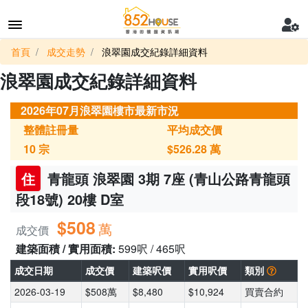
首頁
成交走勢
浪翠園成交紀錄詳細資料
浪翠園成交紀錄詳細資料
2026年07月浪翠園樓市最新市況
整體註冊量
平均成交價
10
宗
$526.28
萬
住
青龍頭 浪翠園 3期 7座 (青山公路青龍頭
段18號) 20樓 D室
$508
萬
成交價
建築面積 / 實用面積:
599呎 / 465呎
成交日期
成交價
建築呎價
實用呎價
類別
2026-03-19
$508萬
$8,480
$10,924
買賣合約