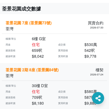
荃景花園成交數據
荃景花園 7座 (荃景圍73號)
買賣合約
荃灣
2026-07-30
6樓 G室
樓層/單位
住宅
$530萬
用途
成交價
659呎
542呎
建築面積
實用面積
$8,042
$9,778
建築呎價
實用呎價
荃景花園 2期 8座 (荃景圍84號)
樓契
荃灣
2026-07-24
30樓 D室
樓層/單位
住宅
$580萬
用途
成交價
709呎
587呎
建築面積
實用面積
$8,180
$9,880
建築呎價
實用呎價