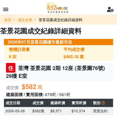
首頁
成交走勢
荃景花園成交紀錄詳細資料
荃景花園成交紀錄詳細資料
2026年07月荃景花園樓市最新市況
整體註冊量
平均成交價
9
宗
$465.18
萬
住
荃灣 荃景花園 2期 12座 (荃景圍76號)
29樓 E室
$582
萬
成交價
建築面積 / 實用面積:
679呎 / 561呎
成交日期
成交價
建築呎價
實用呎價
類別
2026-05-26
$582萬
$8,571
$10,374
買賣合約