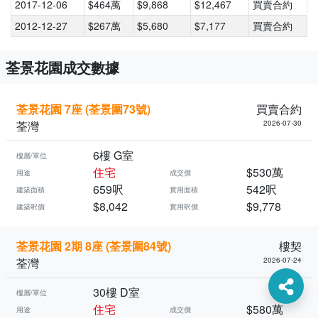
2017-12-06
$464萬
$9,868
$12,467
買賣合約
2012-12-27
$267萬
$5,680
$7,177
買賣合約
荃景花園成交數據
荃景花園 7座 (荃景圍73號)
買賣合約
荃灣
2026-07-30
6樓 G室
樓層/單位
住宅
$530萬
用途
成交價
659呎
542呎
建築面積
實用面積
$8,042
$9,778
建築呎價
實用呎價
荃景花園 2期 8座 (荃景圍84號)
樓契
荃灣
2026-07-24
30樓 D室
樓層/單位
住宅
$580萬
用途
成交價