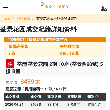
首頁
成交走勢
荃景花園成交紀錄詳細資料
荃景花園成交紀錄詳細資料
2026年07月荃景花園樓市最新市況
整體註冊量
平均成交價
9
宗
$465.18
萬
住
荃灣 荃景花園 2期 10座 (荃景圍80號) 5
樓 B室
$469
萬
成交價
建築面積 / 實用面積:
511呎 / 431呎
成交日期
成交價
建築呎價
實用呎價
類別
2026-04-24
$469萬
$9,174
$10,877
買賣合約