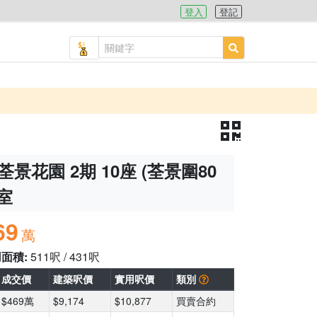
登入
登記
荃景花園 2期 10座 (荃景圍80
B室
69
萬
用面積:
511呎 / 431呎
成交價
建築呎價
實用呎價
類別
$469萬
$9,174
$10,877
買賣合約