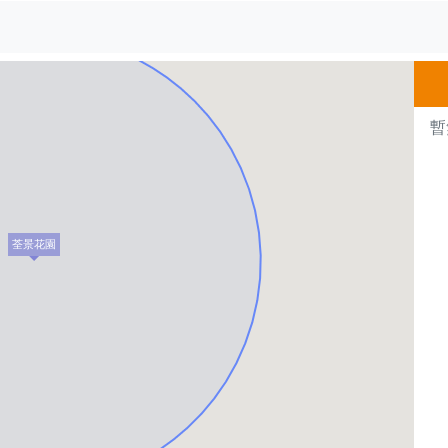
500m
暫
荃景花園