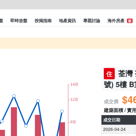
盤
即時放盤
按揭指南
地產資訊
專題討論
海外房產
新
荃灣 
住
號) 5樓 
$4
成交價
建築面積 / 實
成交日期
2026-04-24