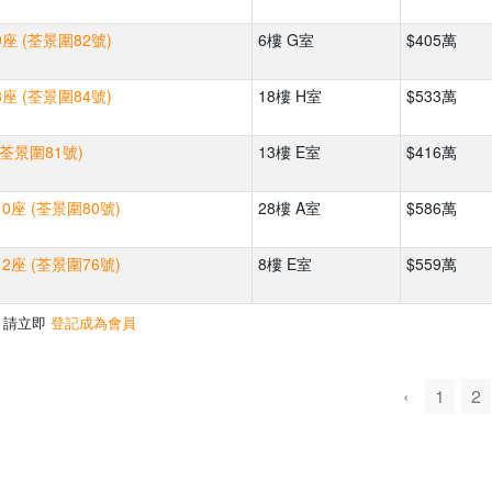
座 (荃景圍82號)
6樓 G室
$405萬
座 (荃景圍84號)
18樓 H室
$533萬
(荃景圍81號)
13樓 E室
$416萬
0座 (荃景圍80號)
28樓 A室
$586萬
2座 (荃景圍76號)
8樓 E室
$559萬
，請立即
登記成為會員
‹
1
2