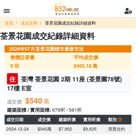
首頁
成交走勢
荃景花園成交紀錄詳細資料
荃景花園成交紀錄詳細資料
2026年07月荃景花園樓市最新市況
整體註冊量
平均成交價
9
宗
$465.18
萬
住
荃灣 荃景花園 2期 11座 (荃景圍78號)
17樓 E室
$540
萬
成交價
建築面積 / 實用面積:
679呎 / 561呎
成交日期
成交價
建築呎價
實用呎價
類別
2024-12-24
$540萬
$7,952
$9,625
買賣合約