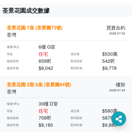
荃景花園成交數據
荃景花園 7座 (荃景圍73號)
買賣合約
荃灣
2026-07-30
6樓 G室
樓層/單位
住宅
$530萬
用途
成交價
659呎
542呎
建築面積
實用面積
$8,042
$9,778
建築呎價
實用呎價
荃景花園 2期 8座 (荃景圍84號)
樓契
荃灣
2026-07-24
30樓 D室
樓層/單位
住宅
$580萬
用途
成交價
709呎
587呎
建築面積
實用面積
$8,180
$9,880
建築呎價
實用呎價