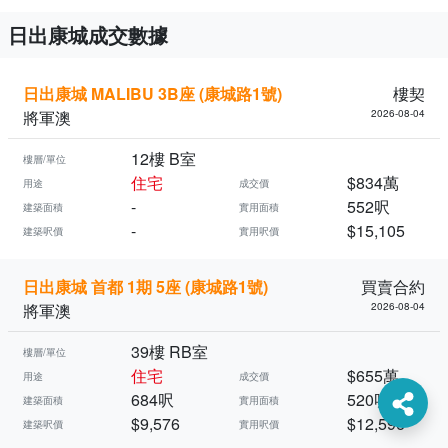
日出康城成交數據
日出康城 MALIBU 3B座 (康城路1號)
樓契
將軍澳
2026-08-04
12樓 B室
樓層/單位
住宅
$834萬
用途
成交價
-
552呎
建築面積
實用面積
-
$15,105
建築呎價
實用呎價
日出康城 首都 1期 5座 (康城路1號)
買賣合約
將軍澳
2026-08-04
39樓 RB室
樓層/單位
住宅
$655萬
用途
成交價
684呎
520呎
建築面積
實用面積
$9,576
$12,596
建築呎價
實用呎價