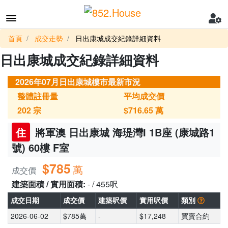
首頁
成交走勢
日出康城成交紀錄詳細資料
日出康城成交紀錄詳細資料
2026年07月日出康城樓市最新市況
整體註冊量
平均成交價
202
宗
$716.65
萬
住
將軍澳 日出康城 海瑅灣I 1B座 (康城路1
號) 60樓 F室
$785
萬
成交價
建築面積 / 實用面積:
- / 455呎
成交日期
成交價
建築呎價
實用呎價
類別
2026-06-02
$785萬
-
$17,248
買賣合約