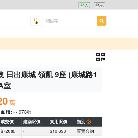
登入
登記
 日出康城 領凱 9座 (康城路1
RA室
20
萬
用面積:
- / 673呎
成交價
建築呎價
實用呎價
類別
$720萬
-
$10,698
買賣合約