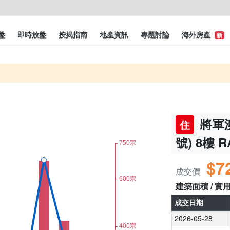
盤
即時放盤
按揭指南
地產資訊
專題討論
海外房產
新
將軍澳
住
號) 8樓 
$7
成交價
建築面積 / 實
成交日期
2026-05-28