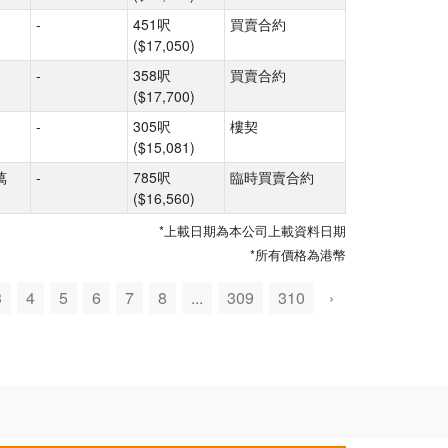
-
451呎
買賣合約
($17,050)
-
358呎
買賣合約
($17,700)
-
305呎
樓契
($15,081)
萬
-
785呎
臨時買賣合約
($16,560)
*上載日期為本公司上載資料日期
*所有價格為港幣
3
4
5
6
7
8
...
309
310
›