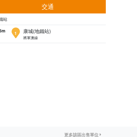
交通
鐵站
5m
康城(地鐵站)
1
將軍澳線
更多該區出售單位