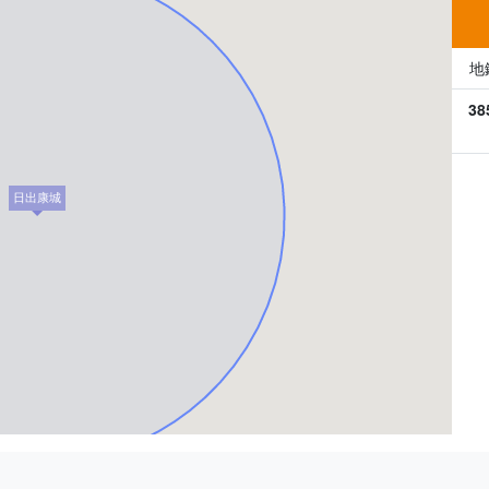
地
38
日出康城